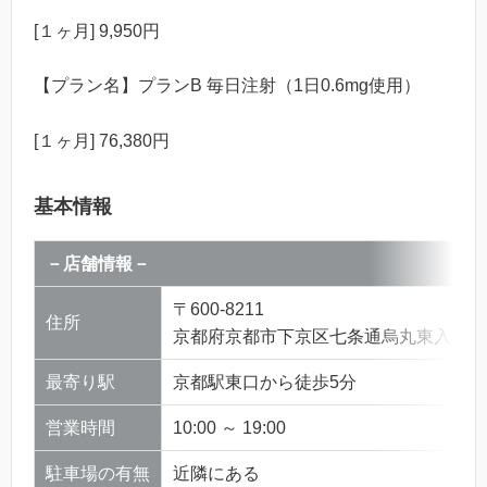
[１ヶ月] 9,950円
【プラン名】
プランB 毎日注射（1日0.6mg使用）
[１ヶ月] 76,380円
基本情報
－店舗情報－
〒600-8211
住所
京都府京都市下京区七条通烏丸東入真苧屋
最寄り駅
京都駅東口から徒歩5分
営業時間
10:00 ～ 19:00
駐車場の有無
近隣にある